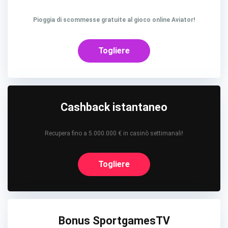
Pioggia di scommesse gratuite al gioco online Aviator!
Togliere
Cashback istantaneo
Recupera fino a 5.000.000 € in casinò settimanali!
Togliere
Bonus SportgamesTV