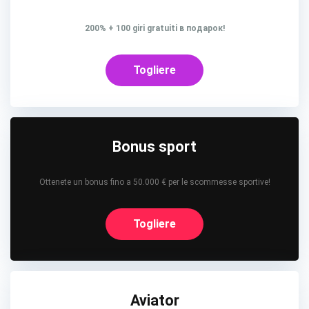
200% + 100 giri gratuiti в подарок!
Togliere
Bonus sport
Ottenete un bonus fino a 50.000 € per le scommesse sportive!
Togliere
Aviator