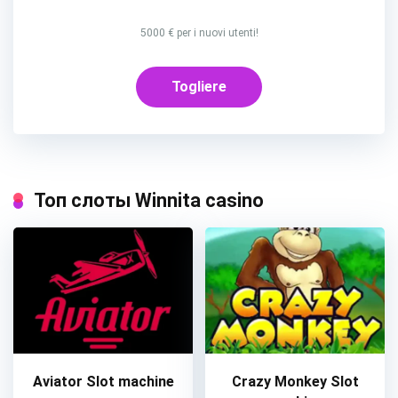
5000 € per i nuovi utenti!
Togliere
Топ слоты Winnita casino
Aviator Slot machine
Crazy Monkey Slot