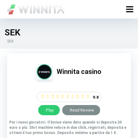
SEK
SEK
Winnita casino
9.8
Play
Read Review
Per i nuovi giocatori. Il bonus viene dato quando si deposita 20
euro o più. Slot machine veloce in due click, registrati, deposita e
ottieni il tuo primo bonus. Deposito minimo a partire da 1 €.