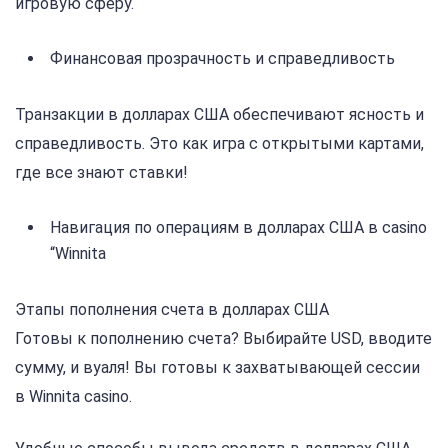
игровую сферу.
Финансовая прозрачность и справедливость
Транзакции в долларах США обеспечивают ясность и
справедливость. Это как игра с открытыми картами,
где все знают ставки!
Навигация по операциям в долларах США в casino
“Winnita
Этапы пополнения счета в долларах США
Готовы к пополнению счета? Выбирайте USD, вводите
сумму, и вуаля! Вы готовы к захватывающей сессии
в Winnita casino.