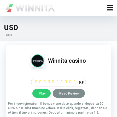
USD
USD
Winnita casino
9.8
Play
Read Review
Per i nuovi giocatori. Il bonus viene dato quando si deposita 20
euro o più. Slot machine veloce in due click, registrati, deposita e
ottieni il tuo primo bonus. Deposito minimo a partire da 1 €.