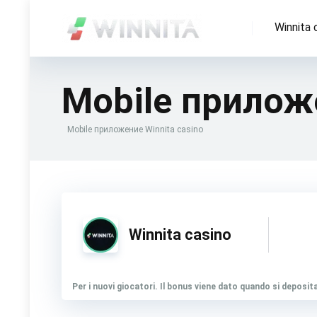
Winnita 
Mobile приложе
Mobile приложение Winnita casino
Winnita casino
Per i nuovi giocatori. Il bonus viene dato quando si deposita