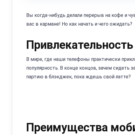
Вы когда-нибудь делали перерыв на кофе и чу
вас в кармане! Но как начать и чего ожидать?
Привлекательность 
В мире, где наши телефоны практически прикл
популярность. В конце концов, зачем сидеть
партию в блэкджек, пока ждешь свой латте?
Преимущества моб