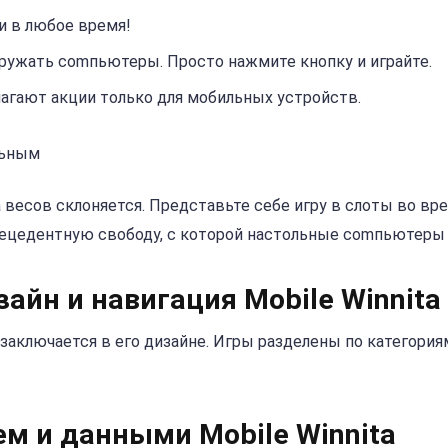
и в любое время!
ружать comпьютеры. Просто нажмите кнопку и играйте.
лагают акции только для мобильных устройств.
льным
весов склоняется. Представьте себе игру в слоты во вр
цедентную свободу, с которой настольные comпьютеры п
айн и навигация Mobile Winnita
 заключается в его дизайне. Игры разделены по категориям
м и данными Mobile Winnita