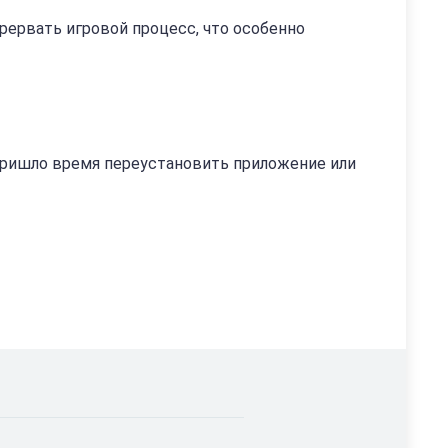
рервать игровой процесс, что особенно
пришло время переустановить приложение или