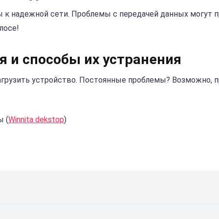
 к надежной сети. Проблемы с передачей данных могут п
лосе!
я и способы их устранения
загрузить устройство. Постоянные проблемы? Возможно, 
ы (
Winnita dekstop
)