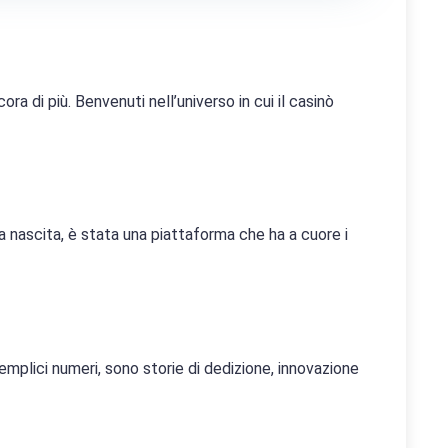
a di più. Benvenuti nell’universo in cui il casinò
ua nascita, è stata una piattaforma che ha a cuore i
emplici numeri, sono storie di dedizione, innovazione