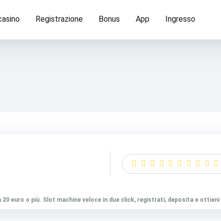
casino
Registrazione
Bonus
App
Ingresso
 20 euro o più. Slot machine veloce in due click, registrati, deposita e ottien