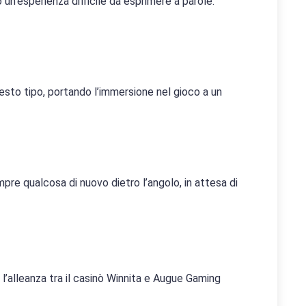
un’esperienza difficile da esprimere a parole.
esto tipo, portando l’immersione nel gioco a un
pre qualcosa di nuovo dietro l’angolo, in attesa di
, l’alleanza tra il casinò Winnita e Augue Gaming