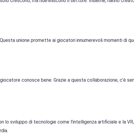
lo crescono, ma ridefiniscono il settore. Insieme, hanno creato 
 Questa unione promette ai giocatori innumerevoli momenti di qu
 giocatore conosce bene. Grazie a questa collaborazione, c’è sem
on lo sviluppo di tecnologie come l’intelligenza artificiale e la VR
dia.