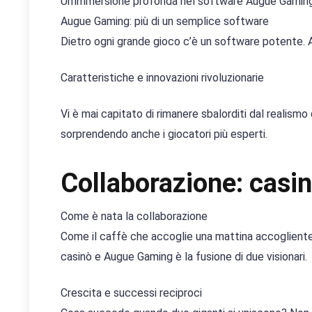
Un’immersione profonda nel software Augue Gamin
Augue Gaming: più di un semplice software
Dietro ogni grande gioco c’è un software potente. Aug
Caratteristiche e innovazioni rivoluzionarie
Vi è mai capitato di rimanere sbalorditi dal realism
sorprendendo anche i giocatori più esperti.
Collaborazione: casi
Come è nata la collaborazione
Come il caffè che accoglie una mattina accogliente
casinò e Augue Gaming è la fusione di due visionari.
Crescita e successi reciproci