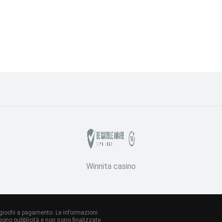
Winnita casino
giochi a pagamento. Le informazioni
ono pubblicità e non sono finalizzate