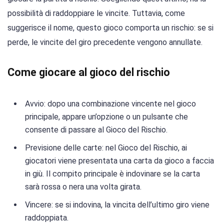
possibilità di raddoppiare le vincite. Tuttavia, come
suggerisce il nome, questo gioco comporta un rischio: se si
perde, le vincite del giro precedente vengono annullate.
Come giocare al gioco del rischio
Avvio: dopo una combinazione vincente nel gioco
principale, appare un’opzione o un pulsante che
consente di passare al Gioco del Rischio.
Previsione delle carte: nel Gioco del Rischio, ai
giocatori viene presentata una carta da gioco a faccia
in giù. Il compito principale è indovinare se la carta
sarà rossa o nera una volta girata.
Vincere: se si indovina, la vincita dell’ultimo giro viene
raddoppiata.