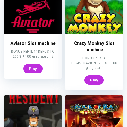
Aviator Slot machine
Crazy Monkey Slot
machine
BONUS PER IL 1° DEPOSITO
200% + 100 giri gratuiti FS
BONUS PER LA
REGISTRAZIONE 200% + 100
giri gratuiti
Play
Play