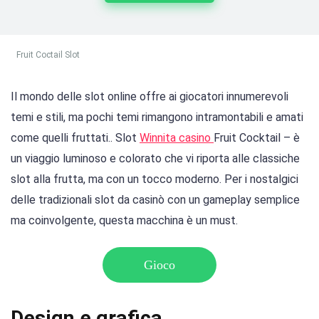
Fruit Coctail Slot
Il mondo delle slot online offre ai giocatori innumerevoli
temi e stili, ma pochi temi rimangono intramontabili e amati
come quelli fruttati.. Slot
Winnita casino
Fruit Cocktail – è
un viaggio luminoso e colorato che vi riporta alle classiche
slot alla frutta, ma con un tocco moderno. Per i nostalgici
delle tradizionali slot da casinò con un gameplay semplice
ma coinvolgente, questa macchina è un must.
Gioco
Design e grafica