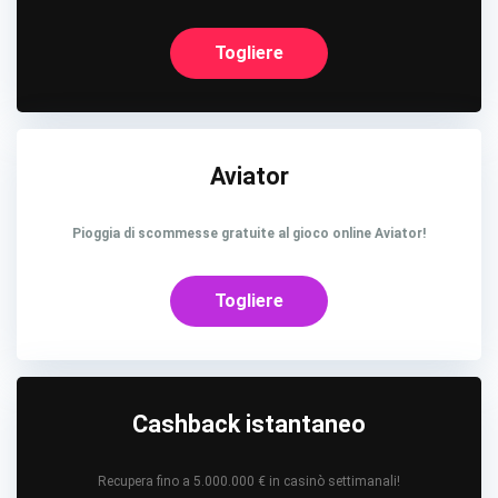
Togliere
Aviator
Pioggia di scommesse gratuite al gioco online Aviator!
Togliere
Cashback istantaneo
Recupera fino a 5.000.000 € in casinò settimanali!