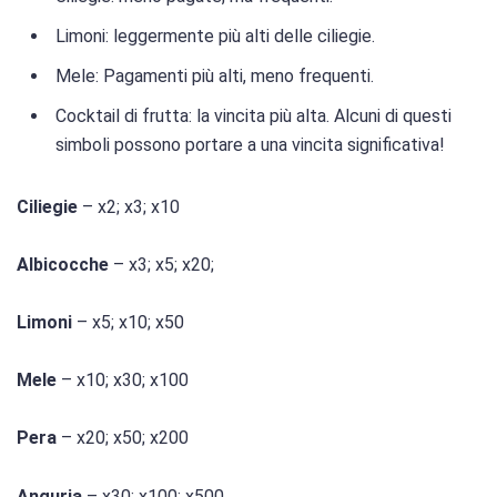
Limoni: leggermente più alti delle ciliegie.
Mele: Pagamenti più alti, meno frequenti.
Cocktail di frutta: la vincita più alta. Alcuni di questi
simboli possono portare a una vincita significativa!
Ciliegie
– х2; x3; x10
Albicocche
– x3; x5; x20;
Limoni
– x5; x10; x50
Mele
– x10; x30; x100
Pera
– x20; x50; x200
Anguria
– x30; x100; x500