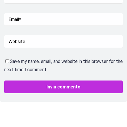
Save my name, email, and website in this browser for the
next time I comment.