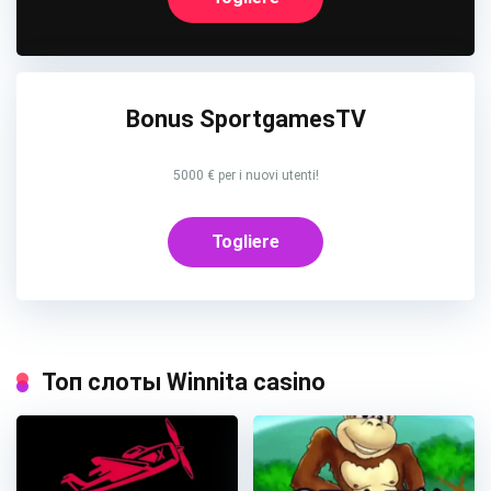
Bonus SportgamesTV
5000 € per i nuovi utenti!
Togliere
Топ слоты Winnita casino