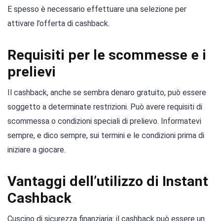
E spesso è necessario effettuare una selezione per
attivare l’offerta di cashback.
Requisiti per le scommesse e i
prelievi
Il cashback, anche se sembra denaro gratuito, può essere
soggetto a determinate restrizioni. Può avere requisiti di
scommessa o condizioni speciali di prelievo. Informatevi
sempre, e dico sempre, sui termini e le condizioni prima di
iniziare a giocare.
Vantaggi dell’utilizzo di Instant
Cashback
Cuscino di sicurezza finanziaria: il cashback può essere un