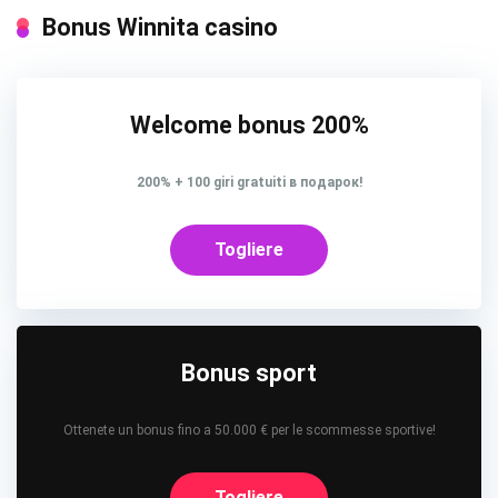
Bonus Winnita casino
Welcome bonus 200%
200% + 100 giri gratuiti в подарок!
Togliere
Bonus sport
Ottenete un bonus fino a 50.000 € per le scommesse sportive!
Togliere