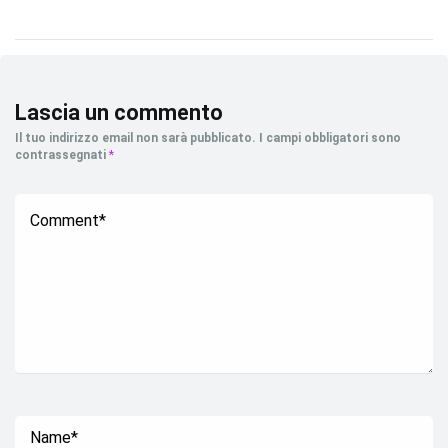
Lascia un commento
Il tuo indirizzo email non sarà pubblicato.
I campi obbligatori sono
contrassegnati
*